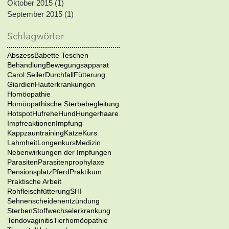
Oktober 2015
(1)
1 Beitrag
September 2015
(1)
1 Beitrag
Schlagwörter
Abszess
Babette Teschen
Behandlung
Bewegungsapparat
Carol Seiler
Durchfall
Fütterung
Giardien
Hauterkrankungen
Homöopathie
Homöopathische Sterbebegleitung
Hotspot
Hufrehe
Hund
Hungerhaare
Impfreaktionen
Impfung
Kappzauntraining
Katze
Kurs
Lahmheit
Longenkurs
Medizin
Nebenwirkungen der Impfungen
Parasiten
Parasitenprophylaxe
Pensionsplatz
Pferd
Praktikum
Praktische Arbeit
Rohfleischfütterung
SHI
Sehnenscheidenentzündung
Sterben
Stoffwechselerkrankung
Tendovaginitis
Tierhomöopathie