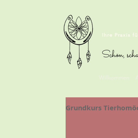
TIERHO
Ihre Praxis f
Schön, scha
Willkommen
A
Grundkurs Tierhomöo