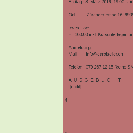
Freitag   8. März 2019, 19.00 Uhr 
Ort          Zürcherstrasse 16, 89
Investition:
Fr. 160.00 inkl. Kursunterlagen u
Anmeldung:
Mail:       info@carolseiler.ch         
Telefon:  079 267 12 15 (keine S
A  U  S  G  E  B  U  C  H  T
![endif]--