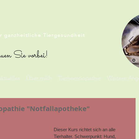
MÖOPATHIE SOMMER
ür ganzheitliche Tiergesundheit
uen Sie vorbei!
ktuelles
Über mich
Tierhomöopathie
Weitere Ang
pathie "Notfallapotheke"
Dieser Kurs richtet sich an alle 
Tierhalter. Schwerpunkt: Hund, 