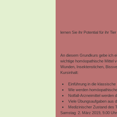
lernen Sie ihr Potential für ihr Tie
An diesem Grundkurs gebe ich ein
wichtige homöopathische Mittel v
Wunden, Insektenstichen, Bissver
Kursinhalt:
Einführung in die klassisch
Wie werden homöopathische
Notfall-Arzneimittel werden det
Viele Übungsaufgaben aus de
Medizinischer Zustand des T
Samstag  2. März 2019, 9.00 Uhr b