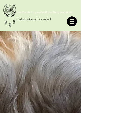
TIERHOMÖOPATHIE SOMMER
Ihre Praxis für ganzheitliche Tiergesundheit
Schön, schauen Sie vorbei!