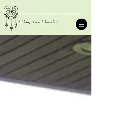
TIERHOMÖOPATHIE SOMMER
Ihre Praxis für ganzheitliche Tiergesundheit
Schön, schauen Sie vorbei!