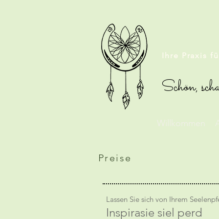
TIERHO
Ihre Praxis f
Schön, scha
Willkommen
A
Preise
Lassen Sie sich von Ihrem Seelenpfe
Inspirasie siel perd