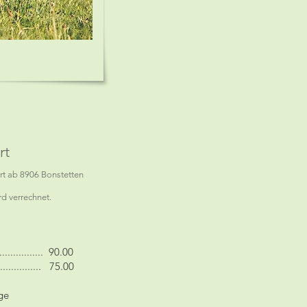
rt
hrt ab 8906 Bonstetten
rd verrechnet.
............... 90.00
................ 75.00
ge