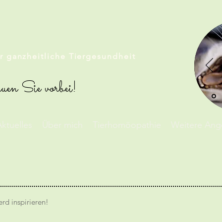
MÖOPATHIE SOMMER
ür ganzheitliche Tiergesundheit
uen Sie vorbei!
ktuelles
Über mich
Tierhomöopathie
Weitere Ang
rd inspirieren!