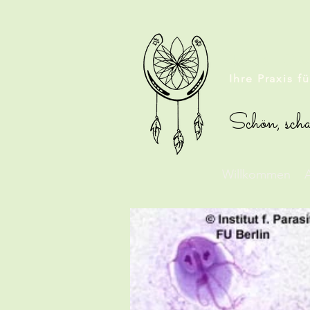
TIERHO
Ihre Praxis f
Schön, scha
Willkommen
A