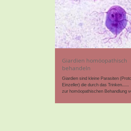
Giardien homöopathisch
behandeln
Giardien sind kleine Parasiten (Prot
Einzeller) die durch das Trinken...... 
zur homöopathischen Behandlung vo