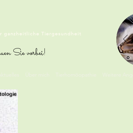
MÖOPATHIE SOMMER
ür ganzheitliche Tiergesundheit
uen Sie vorbei!
ktuelles
Über mich
Tierhomöopathie
Weitere Ang