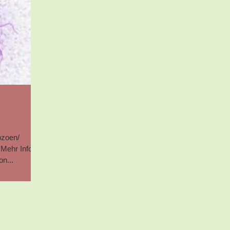
ozoen/
​ Mehr Infos
n...