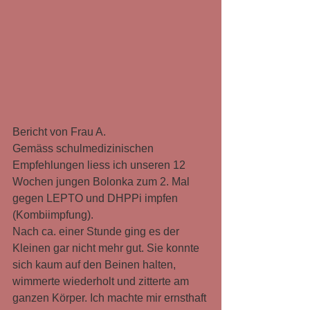
Bericht von Frau A.
Gemäss schulmedizinischen 
Empfehlungen liess ich unseren 12 
Wochen jungen Bolonka zum 2. Mal 
gegen LEPTO und DHPPi impfen 
(Kombiimpfung).
Nach ca. einer Stunde ging es der 
Kleinen gar nicht mehr gut. Sie konnte 
sich kaum auf den Beinen halten, 
wimmerte wiederholt und zitterte am 
ganzen Körper. Ich machte mir ernsthaft 