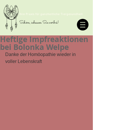
TIERHOMÖOPATHIE SOMMER
Ihre Praxis für ganzheitliche Tiergesundheit
Schön, schauen Sie vorbei!
Heftige Impfreaktionen
bei Bolonka Welpe
Danke der Homöopathie wieder in 
voller Lebenskraft