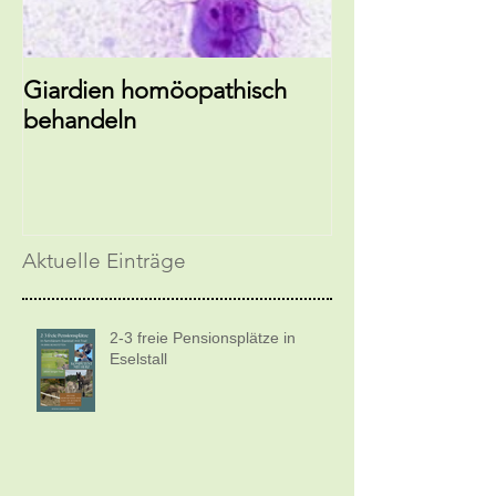
Giardien homöopathisch
EM-Hundebals
behandeln
Zecken
Aktuelle Einträge
2-3 freie Pensionsplätze in
Eselstall