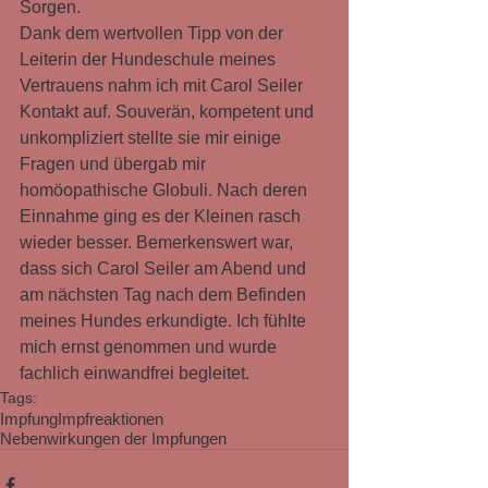
Sorgen.
Dank dem wertvollen Tipp von der 
Leiterin der Hundeschule meines 
Vertrauens nahm ich mit Carol Seiler 
Kontakt auf. Souverän, kompetent und 
unkompliziert stellte sie mir einige 
Fragen und übergab mir 
homöopathische Globuli. Nach deren 
Einnahme ging es der Kleinen rasch 
wieder besser. Bemerkenswert war, 
dass sich Carol Seiler am Abend und 
am nächsten Tag nach dem Befinden 
meines Hundes erkundigte. Ich fühlte 
mich ernst genommen und wurde 
fachlich einwandfrei begleitet.
Tags:
Impfung
Impfreaktionen
Nebenwirkungen der Impfungen