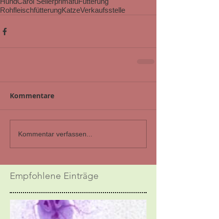
Hund
Carol Seiler
primafu
Fütterung
Rohfleischfütterung
Katze
Verkaufsstelle
Kommentare
Kommentar verfassen...
Empfohlene Einträge