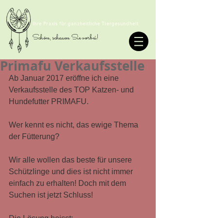
TIERHOMÖOPATHIE SOMMER
Ihre Praxis für ganzheitliche Tiergesundheit
Schön, schauen Sie vorbei!
Primafu Verkaufsstelle
Ab Januar 2017 eröffne ich eine 
Verkaufsstelle des TOP Katzen- und 
Hundefutter PRIMAFU.
Wer kennt es nicht, das ewige Thema 
der Fütterung?
Wir alle wollen das beste für unsere 
Schützlinge und dies ist nicht immer 
einfach zu erhalten! Doch mit dem 
Suchen ist jetzt Schluss!