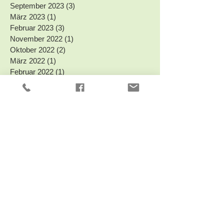
September 2023
(3)
3 Beiträge
März 2023
(1)
1 Beitrag
Februar 2023
(3)
3 Beiträge
November 2022
(1)
1 Beitrag
Oktober 2022
(2)
2 Beiträge
März 2022
(1)
1 Beitrag
Februar 2022
(1)
1 Beitrag
September 2021
(1)
1 Beitrag
Juli 2021
(1)
1 Beitrag
Mai 2021
(1)
1 Beitrag
April 2020
(1)
1 Beitrag
Januar 2020
(1)
1 Beitrag
Oktober 2019
(1)
1 Beitrag
August 2019
(2)
2 Beiträge
April 2019
(1)
1 Beitrag
März 2019
(3)
3 Beiträge
Oktober 2018
(1)
1 Beitrag
September 2018
(1)
1 Beitrag
Mai 2018
(1)
1 Beitrag
Januar 2018
(1)
1 Beitrag