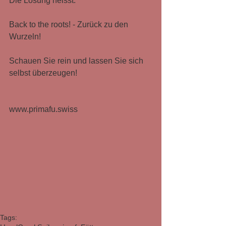
Die Lösung heisst:
Back to the roots! - Zurück zu den 
Wurzeln!
Schauen Sie rein und lassen Sie sich 
selbst überzeugen!
www.primafu.swiss
Tags: