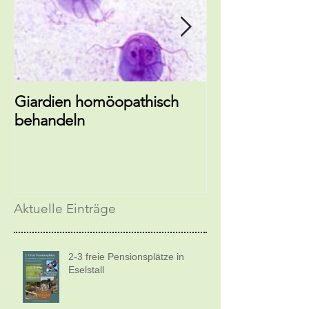
Giardien homöopathisch
EM-Hundebals
behandeln
Zecken
Aktuelle Einträge
2-3 freie Pensionsplätze in
Eselstall