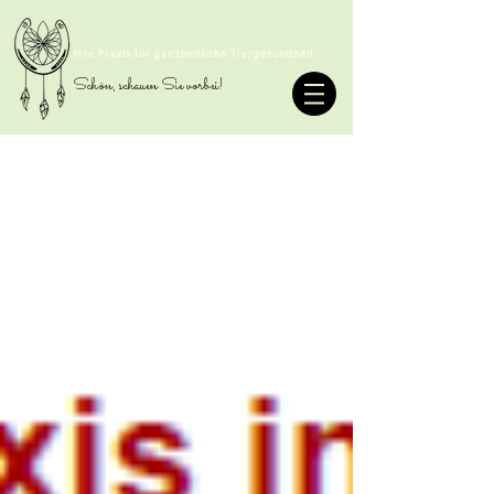
TIERHOMÖOPATHIE SOMMER
Ihre Praxis für ganzheitliche Tiergesundheit
Schön, schauen Sie vorbei!