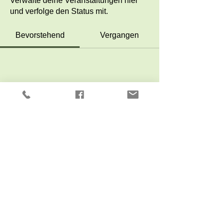
Verwalte deine Veranstaltungen hier
und verfolge den Status mit.
Bevorstehend
Vergangen
Noch keine Tickets oder
Antworten vorhanden
Veranstaltungen durchsuchen
Carol Sommer
info@carolseiler.ch
079 267 12 15
Impressum