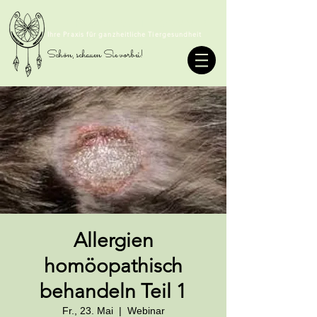
TIERHOMÖOPATHIE SOMMER
Ihre Praxis für ganzheitliche Tiergesundheit
Schön, schauen Sie vorbei!
Allergien
homöopathisch
behandeln Teil 1
Fr., 23. Mai
  |  
Webinar